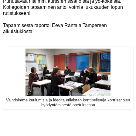
Puhuttavaa riitti mm. kurssien sisällöistä ja yo-kokeista.
Kollegoiden tapaaminen antoi voimia lukukauden lopun
rutistukseen!
Tapaamisesta raportoi Eeva Rantala Tampereen
aikuislukiosta
Vaihdoimme kuulumisia ja ideoita erilaisten korttipelien/ja korttisarjojen
hyödyntämisestä opetuksessa