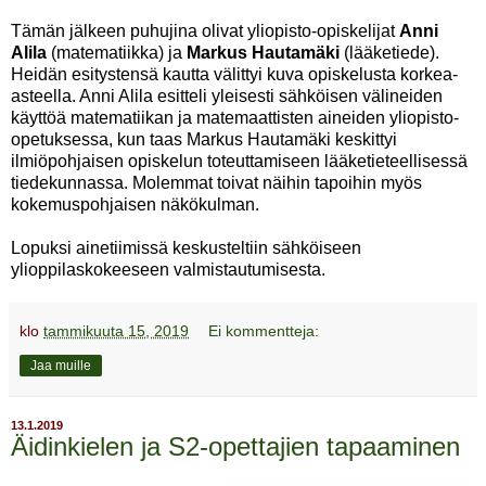
Tämän jälkeen puhujina olivat yliopisto-opiskelijat
Anni
Alila
(matematiikka) ja
Markus Hautamäki
(lääketiede).
Heidän esitystensä kautta välittyi kuva opiskelusta korkea-
asteella. Anni Alila esitteli yleisesti sähköisen välineiden
käyttöä matematiikan ja matemaattisten aineiden yliopisto-
opetuksessa, kun taas Markus Hautamäki keskittyi
ilmiöpohjaisen opiskelun toteuttamiseen lääketieteellisessä
tiedekunnassa. Molemmat toivat näihin tapoihin myös
kokemuspohjaisen näkökulman.
Lopuksi ainetiimissä keskusteltiin sähköiseen
ylioppilaskokeeseen valmistautumisesta.
klo
tammikuuta 15, 2019
Ei kommentteja:
Jaa muille
13.1.2019
Äidinkielen ja S2-opettajien tapaaminen