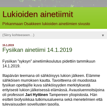
Lukioiden ainetiimit
Pirkanmaan Osakkeen lukioiden ainetiimien sivusto
▼
15.1.2019
Fysiikan ainetiimi 14.1.2019
Fysiikan ”syksyn” ainetiimikoulutus pidettiin tammikuun
14.1.2019.
Iltapäivän teemana oli sähköisyys lukion jälkeen. Elämme
sähköisen murroksen kautta. Tavoitteena oli muodostaa
fysiikan opettajille kuva sähköisyyden merkityksestä
erityisesti lukion jälkeisessä elämässä. Avausluennoitsijoina
oli professori
Jari Hyttinen
Tampereen yliopistosta. Hän
esitteli biofysiikkaa tutkimusalueena sekä menetelmien että
tulevaisuuden sovellusten tasolla.