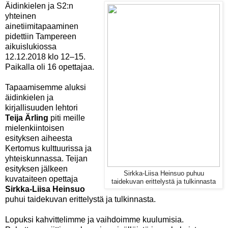
Äidinkielen ja S2:n
yhteinen
ainetiimitapaaminen
pidettiin Tampereen
aikuislukiossa
12.12.2018 klo 12–15.
Paikalla oli 16 opettajaa.
Tapaamisemme aluksi
äidinkielen ja
kirjallisuuden lehtori
Teija Ärling
piti meille
mielenkiintoisen
esityksen aiheesta
Kertomus kulttuurissa ja
yhteiskunnassa. Teijan
esityksen jälkeen
Sirkka-Liisa Heinsuo puhuu
kuvataiteen opettaja
taidekuvan erittelystä ja tulkinnasta
Sirkka-Liisa Heinsuo
puhui taidekuvan erittelystä ja tulkinnasta.
Lopuksi kahvittelimme ja vaihdoimme kuulumisia.